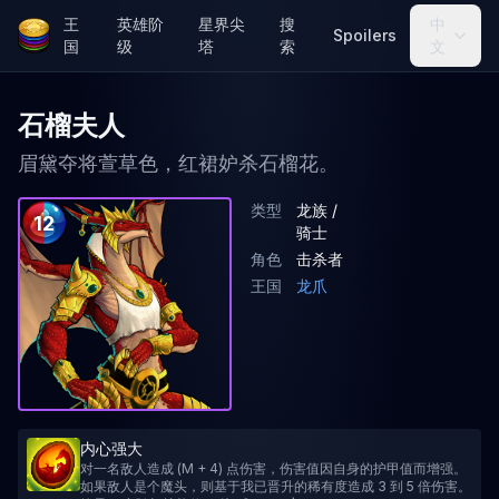
王
英雄阶
星界尖
搜
中
Spoilers
国
级
塔
索
文
石榴夫人
眉黛夺将萱草色，红裙妒杀石榴花。
类型
龙族 /
12
骑士
角色
击杀者
王国
龙爪
内心强大
对一名敌人造成 (M + 4) 点伤害，伤害值因自身的护甲值而增强。
如果敌人是个魔头，则基于我已晋升的稀有度造成 3 到 5 倍伤害。